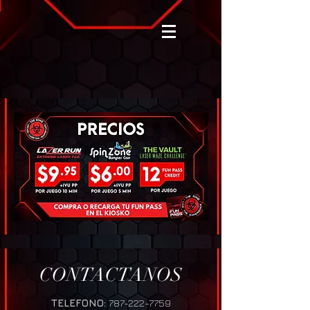
CONTACTANOS
TELEFONO:
787-222-7759