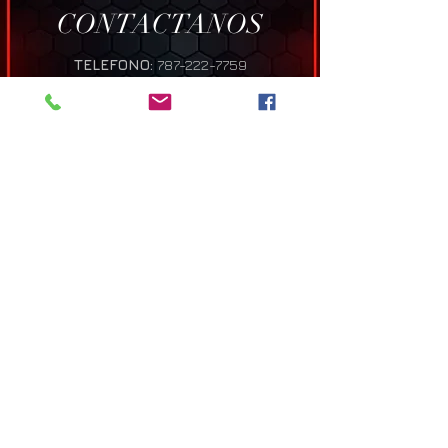
CONTACTANOS
TELEFONO:
787-222-7759
EMAIL:
info@thezonepr.com